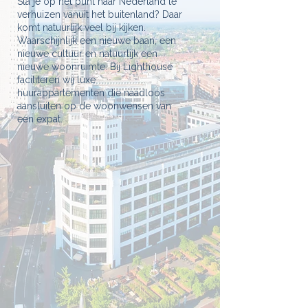
Sta je op het punt naar Nederland te
verhuizen vanuit het buitenland? Daar
komt natuurlijk veel bij kijken.
Waarschijnlijk een nieuwe baan, een
nieuwe cultuur en natuurlijk een
nieuwe woonruimte. Bij Lighthouse
faciliteren wij luxe
huurappartementen die naadloos
aansluiten op de woonwensen van
een expat.